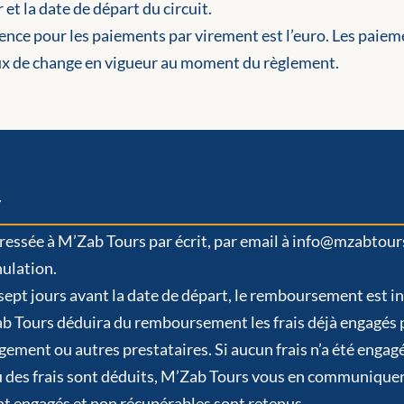
et la date de départ du circuit.
ence pour les paiements par virement est l’euro. Les paiem
taux de change en vigueur au moment du règlement.
r
essée à M’Zab Tours par écrit, par email à info@mzabtours.
nulation.
sept jours avant la date de départ, le remboursement est in
ab Tours déduira du remboursement les frais déjà engagés pa
gement ou autres prestataires. Si aucun frais n’a été engag
 des frais sont déduits, M’Zab Tours vous en communiquera 
nt engagés et non récupérables sont retenus.