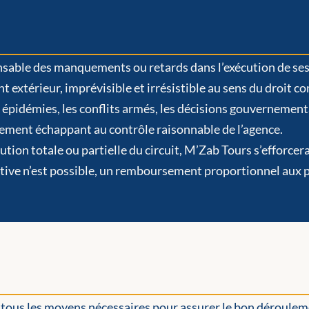
nsable des manquements ou retards dans l’exécution de ses
nt extérieur, imprévisible et irrésistible au sens du droi
s épidémies, les conflits armés, les décisions gouvernemen
ement échappant au contrôle raisonnable de l’agence.
tion totale ou partielle du circuit, M’Zab Tours s’efforcer
native n’est possible, un remboursement proportionnel aux p
tous les moyens nécessaires pour assurer le bon déroulemen