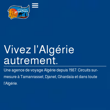
Skip
to
content
Voyage Organisé
Voyage Sur Mesure
Vivez l'Algérie
autrement.
Une agence de voyage Algérie depuis 1987. Circuits sur-
mesure à Tamanrasset, Djanet, Ghardaïa et dans toute
l’Algérie.