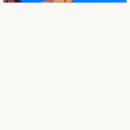
L'appel de la Tadrart Rouge
Djanet
7 Jours
4x4
710 €/pers - vols inclus
S'inscrire